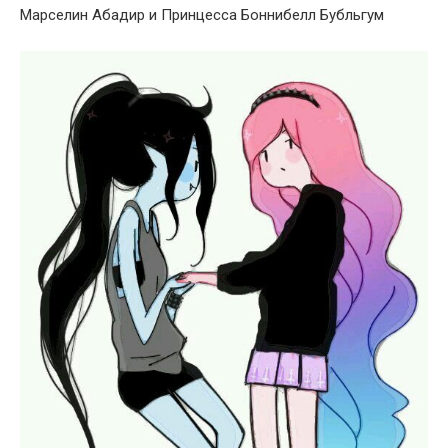
Марселин Абадир и Принцесса Боннибелл Бубльгум