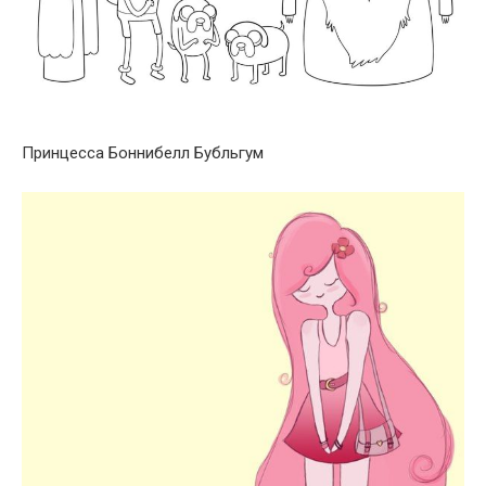
Принцесса Боннибелл Бубльгум