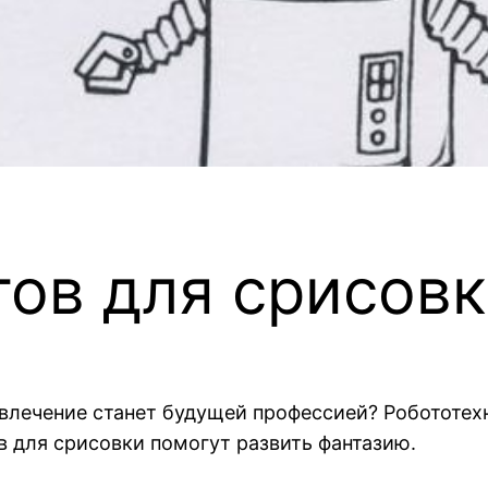
тов для срисов
лечение станет будущей профессией? Робототехни
в для срисовки помогут развить фантазию.