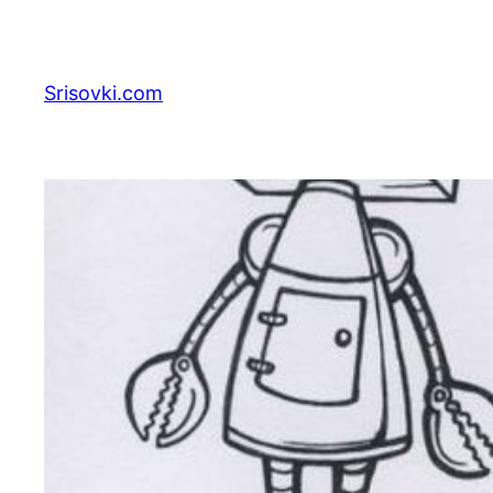
Перейти
к
содержимому
Srisovki.com