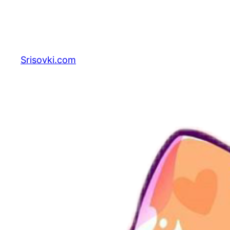
Перейти
к
содержимому
Srisovki.com