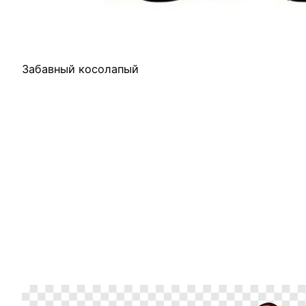
Забавный косолапый