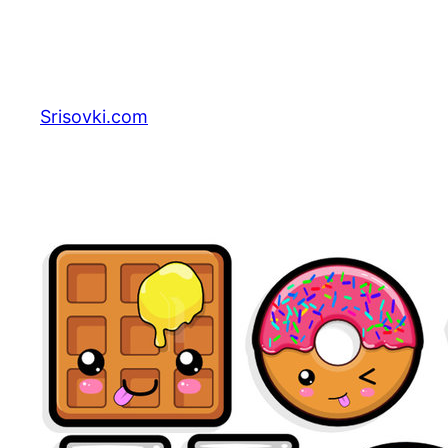
Перейти
к
содержимому
Srisovki.com