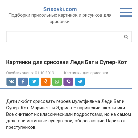
Перейти
Srisovki.com
к
Подборки прикольных картинок и рисунков для
контенту
срисовки.
Поиск:
Картинки для срисовки Леди Баг и Супер-Кот
Опубликовано:
01.10.2019
Картинки для срисовки
Дети любят срисовать героев мультфильма Леди Баг и
Супер-Кот. Маринетт и Эдриан – парижские школьники.
Все считают их классическими подростками, но на самом
деле они истинные супергерои, оберегающие Париж от
преступников.