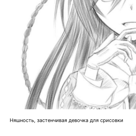
Няшность, застенчивая девочка для срисовки