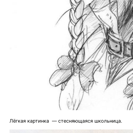
Лёгкая картинка — стесняющаяся школьница.