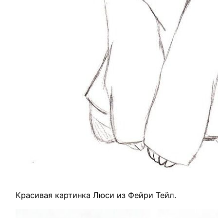
Красивая картинка Люси из Фейри Тейл.