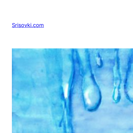
Перейти
к
содержимому
Srisovki.com