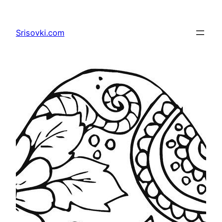
Перейти
к
Srisovki.com
содержимому