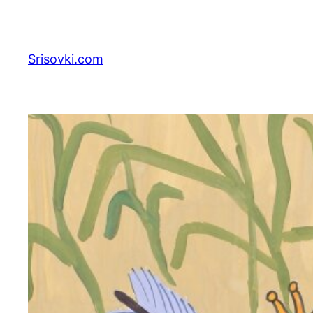
Перейти
к
содержимому
Srisovki.com