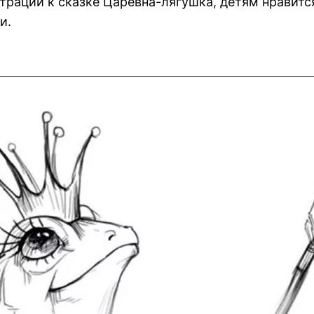
трации к сказке Царевна-лягушка, детям нравитс
и.